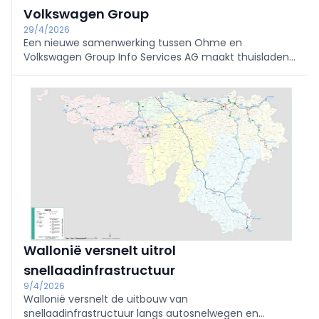
Volkswagen Group
29/4/2026
Een nieuwe samenwerking tussen Ohme en
Volkswagen Group Info Services AG maakt thuisladen
slimmer en transparanter voor EV-bestuurders, met
realtime inzicht en automatische optimalisatie van
laadkosten.
Wallonië versnelt uitrol
snellaadinfrastructuur
9/4/2026
Wallonië versnelt de uitbouw van
snellaadinfrastructuur langs autosnelwegen en