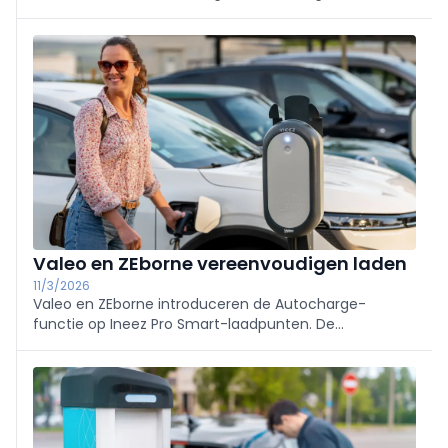
voldoet nu al aan de eerste Europese AFIR-
doelstellingen, met bijkomende investeringen richting
2030.
Valeo en ZEborne vereenvoudigen laden
11/3/2026
Valeo en ZEborne introduceren de Autocharge-
functie op Ineez Pro Smart-laadpunten. De
technologie maakt automatisch laden zonder badge
of app mogelijk en wil het beheer van laadoplossingen
voor bedrijven en mede-eigendom sterk
vereenvoudigen.