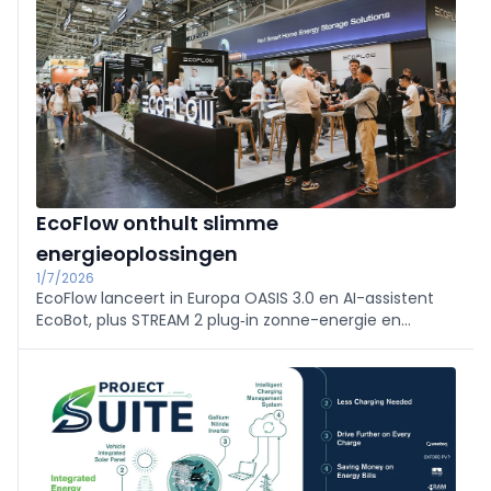
EcoFlow onthult slimme
energieoplossingen
1/7/2026
EcoFlow lanceert in Europa OASIS 3.0 en AI-assistent
EcoBot, plus STREAM 2 plug‑in zonne-energie en
OCEAN 2‑thuisbatterijen met nieuwe 8 kWh-module.
Met de A‑serie (Alps) stapt het in C&I‑opslag.