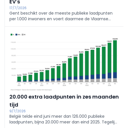
EV's
17/7/2026
Gent beschikt over de meeste publieke laadpunten
per 1.000 inwoners en voert daarmee de Vlaamse
ranglijst aan. Brussel en Antwerpen blijven opvallend
achter. Een analyse van ParkBee brengt de regionale
verschillen in kaart.
20.000 extra laadpunten in zes maanden
tijd
9/7/2026
België telde eind juni meer dan 126.000 publieke
laadpunten, bijna 20.000 meer dan eind 2025. Tegelijk
werd de elektrische auto in juni voor het eerst de