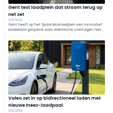
Gent test laadplein dat stroom terug op
net zet
3/6/2026
Gent heeft op het Spaanskasteelplein een innovatief
laadeiland geopend waar elektrische voertuigen niet
alleen laden, maar ook energie kunnen terugleveren
aan het net. Het proefproject loopt tot midden 2027.
Valeo zet in op bidirectioneel laden met
nieuwe Ineez-laadpaal
3/6/2026