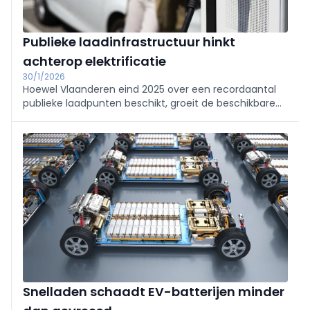
Publieke laadinfrastructuur hinkt
achterop elektrificatie
30/1/2026
Hoewel Vlaanderen eind 2025 over een recordaantal
publieke laadpunten beschikt, groeit de beschikbare
laadcapaciteit niet snel genoeg mee met het
elektrisch wagenpark. Een meerjarige analyse van
RetailSonar toont waar de grootste knelpunten zich
aftekenen richting 2030.
Snelladen schaadt EV-batterijen minder