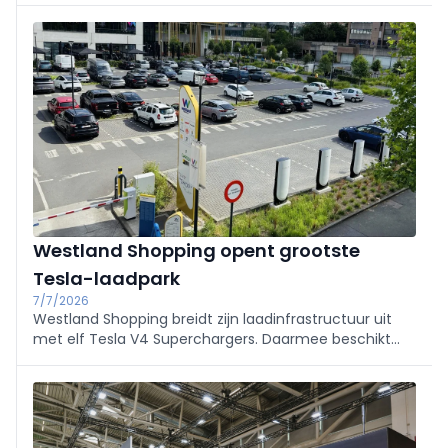
populairste aandrijving op de Belgische nieuwmarkt.
Westland Shopping opent grootste
Tesla-laadpark
7/7/2026
Westland Shopping breidt zijn laadinfrastructuur uit
met elf Tesla V4 Superchargers. Daarmee beschikt
het Brusselse shoppingcenter voortaan over het
grootste Tesla-laadpark van de hoofdstad,
toegankelijk voor Tesla's én andere EV's met CCS.