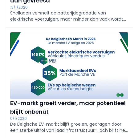
dan gevreesd
13/1/2026
Snelladen versnelt de batterijdegradatie van
elektrische voertuigen, maar minder dan vaak wordt
aangenomen. Uit een grootschalige analyse van
Geotab blijkt dat moderne EV-batterijen ruimschoots
voldoen aan de gebruiksduur van professionele
wagenparken.
EV-markt groeit verder, maar potentieel
blijft onbenut
6/1/2026
De Belgische EV-markt blijft groeien, gedragen door
een sterke uitrol van laadinfrastructuur. Toch blijft het
verkooppotentieel onbenut, vooral bij particuliere