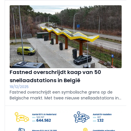
kopers en elektrische bedrijfsvoertuigen. EV Belgium
waarschuwt voor een onevenwichtige transitie.
Fastned overschrijdt kaap van 50
snellaadstations in België
19/12/2025
Fastned overschrijdt een symbolische grens op de
Belgische markt. Met twee nieuwe snellaadstations in
Genk-Oost en Veurne telt het netwerk nu 51 locaties.
De uitbater combineert verdere groei met
investeringen in comfort en dienstverlening.