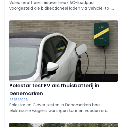
Valeo heeft een nieuwe Ineez AC-laadpaal
voorgesteld die bidirectioneel laden via Vehicle-to-
Grid ondersteunt. De oplossing combineert V2G-
technologie met de communicatiestandaard ISO
15118-20 en moet energiestromen efficiënter beheren.
Polestar test EV als thuisbatterij in
Denemarken
28/5/2026
Polestar en Clever testen in Denemarken hoe
elektrische wagens woningen kunnen voeden en
stroom terugleveren aan het net. De V2X-pilot met
Polestar 4 onderzoekt ook noodstroom bij