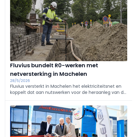
stroomuitval.
Fluvius bundelt R0-werken met
netversterking in Machelen
28/5/2026
Fluvius versterkt in Machelen het elektriciteitsnet en
koppelt dat aan nutswerken voor de heraanleg van de
R0. Nieuwe cabines en zwaardere kabels in diverse
straten bereiden het net voor op EV’s en
warmtepompen. Samenwerking met De
Werkvennootschap beperkt hinder.