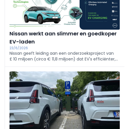
Nissan werkt aan slimmer en goedkoper
EV-laden
23/6/2026
Nissan geeft leiding aan een onderzoeksproject van
£ 10 miljoen (circa € 11,8 miljoen) dat EV's efficiënter,
goedkoper en duurzamer moet maken. Project SUITE
combineert zonne-energie, slimme laadtechnologie
en Vehicle-to-Grid-oplossingen.