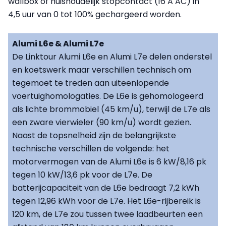
wallbox of huishoudelijk stopcontact (16 A AC) in
4,5 uur van 0 tot 100% gechargeerd worden.
Alumi L6e & Alumi L7e
De Linktour Alumi L6e en Alumi L7e delen onderstel
en koetswerk maar verschillen technisch om
tegemoet te treden aan uiteenlopende
voertuighomologaties. De L6e is gehomologeerd
als lichte brommobiel (45 km/u), terwijl de L7e als
een zware vierwieler (90 km/u) wordt gezien.
Naast de topsnelheid zijn de belangrijkste
technische verschillen de volgende: het
motorvermogen van de Alumi L6e is 6 kW/8,16 pk
tegen 10 kW/13,6 pk voor de L7e. De
batterijcapaciteit van de L6e bedraagt 7,2 kWh
tegen 12,96 kWh voor de L7e. Het L6e-rijbereik is
120 km, de L7e zou tussen twee laadbeurten een