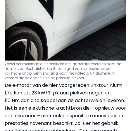
Zowel het merklogo als specifieke designdetails refereren naar de
hamer van Hephaistos, de Griekse god van smeedkunst en
vakmanschap. Een verwijzing naar het volledig uit aluminium
vervaardigde chassis en de passagierskooi
De e‑motor van de hier voorgereden Linktour Alumi
L7e kan tot 23 kW/31 pk aan piekvermogen en
110 Nm aan dito koppel aan de achterwielen leveren.
Het is een elektrische krachtbron die – opnieuw voor
een microcar – over enkele specifieke innovaties en
prestaties navenant beschikt. Zo is er het gebruik
van flat-wiremotortechnologie. Opnieuw recente